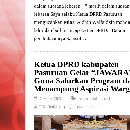
dalam suasana lebaran. ” masih dalam suasan
lebaran Saya selaku Ketua DPRD Pasuruan
mengucapkan Minal Aidhin Walfaidzin mohon
lahir dan bathin” ucap Ketua DPRD. Dalam
pembukaannya Samsul…
Ketua DPRD kabupaten
Pasuruan Gelar “JAWARA
Guna Salurkan Program d
Menampung Aspirasi Warg
2 Maret 2026
Advertorial
,
Daerah
TIM Redaksi
Leave a comment