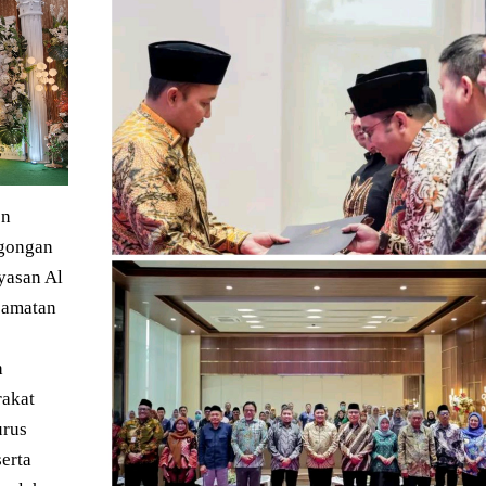
en
gongan
yasan Al
camatan
h
rakat
urus
erta