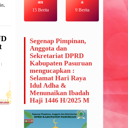
an
a
in,
15 Berita
9 Berita
UD
Segenap Pimpinan,
t
Anggota dan
Sekretariat DPRD
Kabupaten Pasuruan
mengucapkan :
Selamat Hari Raya
Idul Adha &
Menunaikan Ibadah
Haji 1446 H/2025 M