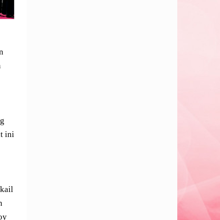
n
n
ng
t ini
kail
h
oy