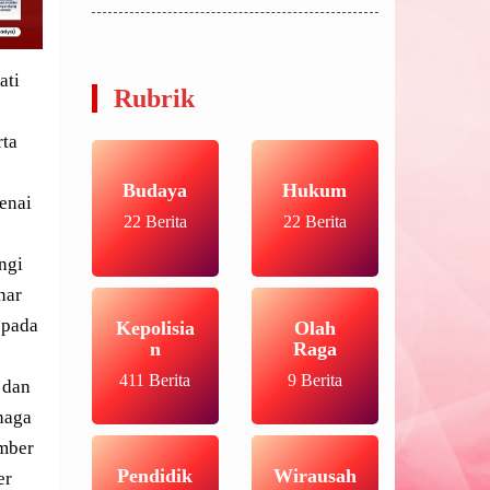
ati
Rubrik
rta
Budaya
Hukum
enai
22 Berita
22 Berita
ngi
nar
 pada
Kepolisia
Olah
n
Raga
411 Berita
9 Berita
 dan
naga
mber
Pendidik
Wirausah
er