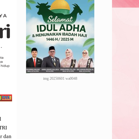
img 20250601 wa0048
l
TRI
r dan