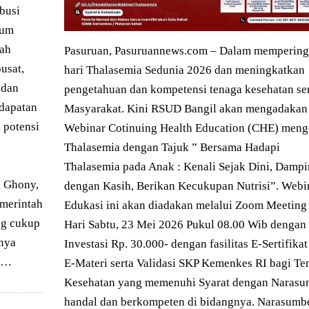
ibusi
lum
gah
Pasuruan, Pasuruannews.com – Dalam mempering
usat,
hari Thalasemia Sedunia 2026 dan meningkatkan
 dan
pengetahuan dan kompetensi tenaga kesehatan se
dapatan
Masyarakat. Kini RSUD Bangil akan mengadakan
i potensi
Webinar Cotinuing Health Education (CHE) meng
Thalasemia dengan Tajuk ” Bersama Hadapi
Thalasemia pada Anak : Kenali Sejak Dini, Dampi
l Ghony,
dengan Kasih, Berikan Kecukupan Nutrisi”. Webi
emerintah
Edukasi ini akan diadakan melalui Zoom Meeting
ng cukup
Hari Sabtu, 23 Mei 2026 Pukul 08.00 Wib dengan
hnya
Investasi Rp. 30.000- dengan fasilitas E-Sertifikat
ah…
E-Materi serta Validasi SKP Kemenkes RI bagi Te
Kesehatan yang memenuhi Syarat dengan Narasu
handal dan berkompeten di bidangnya. Narasumb