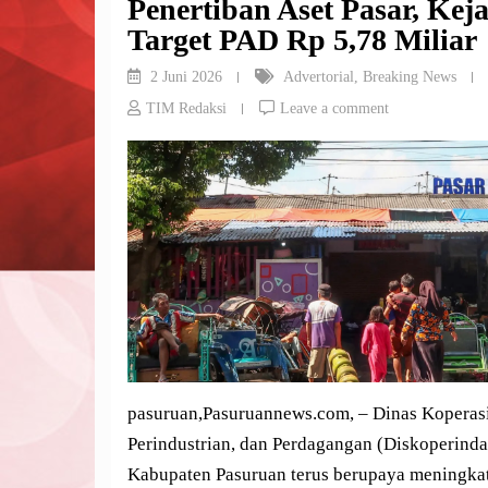
Penertiban Aset Pasar, Keja
Target PAD Rp 5,78 Miliar
2 Juni 2026
Advertorial
,
Breaking News
TIM Redaksi
Leave a comment
pasuruan,Pasuruannews.com, – Dinas Koperasi
Perindustrian, dan Perdagangan (Diskoperinda
Kabupaten Pasuruan terus berupaya meningka