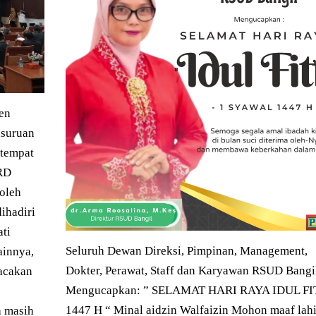
en
asuruan
rtempat
PRD
oleh
ihadiri
ati
Seluruh Dewan Direksi, Pimpinan, Management,
ainnya,
Dokter, Perawat, Staff dan Karyawan RSUD Bangi
acakan
Mengucapkan: ” SELAMAT HARI RAYA IDUL FI
1447 H “ Minal aidzin Walfaizin Mohon maaf lahi
a masih