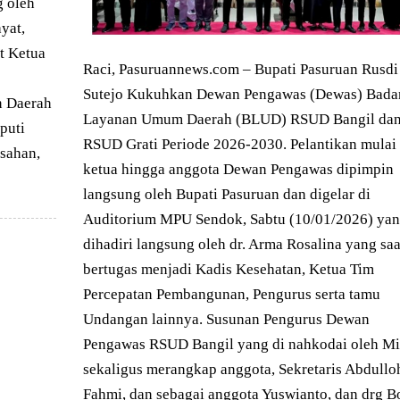
g oleh
yat,
t Ketua
Raci, Pasuruannews.com – Bupati Pasuruan Rusdi
Sutejo Kukuhkan Dewan Pengawas (Dewas) Bada
n Daerah
Layanan Umum Daerah (BLUD) RSUD Bangil da
puti
RSUD Grati Periode 2026-2030. Pelantikan mulai
sahan,
ketua hingga anggota Dewan Pengawas dipimpin
langsung oleh Bupati Pasuruan dan digelar di
Auditorium MPU Sendok, Sabtu (10/01/2026) ya
dihadiri langsung oleh dr. Arma Rosalina yang saa
bertugas menjadi Kadis Kesehatan, Ketua Tim
Percepatan Pembangunan, Pengurus serta tamu
Undangan lainnya. Susunan Pengurus Dewan
Pengawas RSUD Bangil yang di nahkodai oleh Mi
sekaligus merangkap anggota, Sekretaris Abdullo
Fahmi, dan sebagai anggota Yuswianto, dan drg B