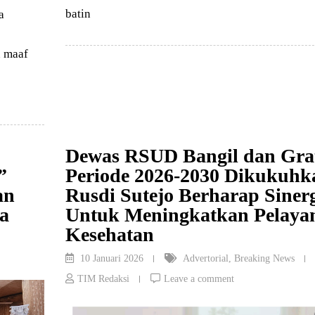
batin
a
 maaf
Dewas RSUD Bangil dan Gra
”
Periode 2026-2030 Dikukuhk
an
Rusdi Sutejo Berharap Siner
a
Untuk Meningkatkan Pelaya
Kesehatan
10 Januari 2026
Advertorial
,
Breaking News
TIM Redaksi
Leave a comment