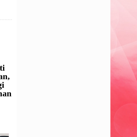
ti
an,
gi
nan