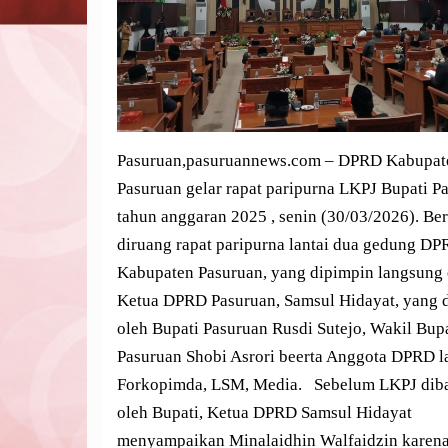
Pasuruan,pasuruannews.com – DPRD Kabupat
Pasuruan gelar rapat paripurna LKPJ Bupati P
tahun anggaran 2025 , senin (30/03/2026). Be
diruang rapat paripurna lantai dua gedung D
Kabupaten Pasuruan, yang dipimpin langsung 
Ketua DPRD Pasuruan, Samsul Hidayat, yang d
oleh Bupati Pasuruan Rusdi Sutejo, Wakil Bup
Pasuruan Shobi Asrori beerta Anggota DPRD l
Forkopimda, LSM, Media. Sebelum LKPJ dib
oleh Bupati, Ketua DPRD Samsul Hidayat
menyampaikan Minalaidhin Walfaidzin karen