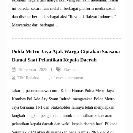
ekonomi negara dan masyarakat yang semakin melemah. Kabar
ini beredar secara luas melalui berbagai platform media sosial
dan disebut bertajuk sebagai aksi “Revolusi Rakyat Indonesia”.
Masyarakat dari berbagai…
Polda Metro Jaya Ajak Warga Ciptakan Suasana
Damai Saat Pelantikan Kepala Daerah
19 Februari 2025
Nasional
TIM Redaksi
Leave a comment
Jakarta, pasuruannews.com– Kabid Humas Polda Metro Jaya
Kombes Pol Ade Ary Syam Indradi mengatakan Polda Metro
Jaya bersama TNI dan Stakeholder lainnya telah menyiapkan
langkah-langkah pengamanan untuk memastikan kelancaran
pelantikan kepala daerah dan wakil kepala daerah hasil Pilkada
Serentak 2024 akan dilaksanakan pada Kamis (20/2/2025) di