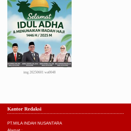
img 20250601 wa0048
Kantor Redaksi
PT.MILA INDAH NUSANTARA
Alamat :