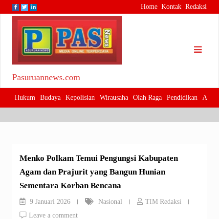
Skip
Home
Kontak
Redaksi
to
content
Pasuruannews.com
Kategori:
Nasional
Hukum
Budaya
Kepolisian
Wirausaha
Olah Raga
Pendidikan
Adver
Menko Polkam Temui Pengungsi Kabupaten
Agam dan Prajurit yang Bangun Hunian
Sementara Korban Bencana
9 Januari 2026
Nasional
TIM Redaksi
Leave a comment