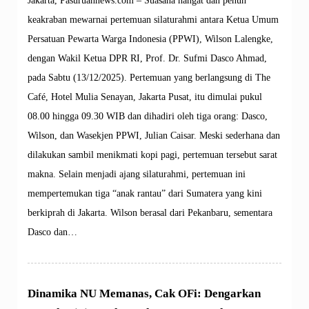
Jakarta, Pasuruannews.com – Suasana hangat dan penuh
keakraban mewarnai pertemuan silaturahmi antara Ketua Umum
Persatuan Pewarta Warga Indonesia (PPWI), Wilson Lalengke,
dengan Wakil Ketua DPR RI, Prof. Dr. Sufmi Dasco Ahmad,
pada Sabtu (13/12/2025). Pertemuan yang berlangsung di The
Café, Hotel Mulia Senayan, Jakarta Pusat, itu dimulai pukul
08.00 hingga 09.30 WIB dan dihadiri oleh tiga orang: Dasco,
Wilson, dan Wasekjen PPWI, Julian Caisar. Meski sederhana dan
dilakukan sambil menikmati kopi pagi, pertemuan tersebut sarat
makna. Selain menjadi ajang silaturahmi, pertemuan ini
mempertemukan tiga “anak rantau” dari Sumatera yang kini
berkiprah di Jakarta. Wilson berasal dari Pekanbaru, sementara
Dasco dan…
Dinamika NU Memanas, Cak OFi: Dengarkan