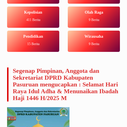
Kepolisian
Olah Raga
411 Berita
9 Berita
Pendidikan
Wirausaha
15 Berita
9 Berita
Segenap Pimpinan, Anggota dan
Sekretariat DPRD Kabupaten
Pasuruan mengucapkan : Selamat Hari
Raya Idul Adha & Menunaikan Ibadah
Haji 1446 H/2025 M