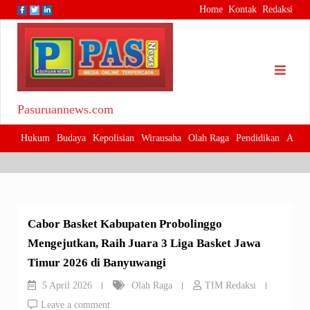
Skip
Home
Kontak
Redaksi
to
content
Pasuruannews.com
Kategori:
Olah Raga
Hukum
Budaya
Kepolisian
Wirausaha
Olah Raga
Pendidikan
Adver
Cabor Basket Kabupaten Probolinggo
Mengejutkan, Raih Juara 3 Liga Basket Jawa
Timur 2026 di Banyuwangi
5 April 2026
Olah Raga
TIM Redaksi
Leave a comment