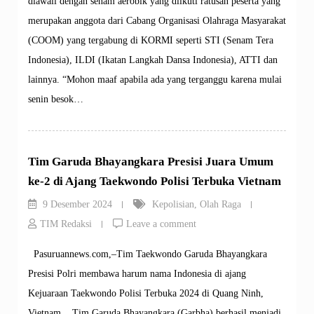
diawali dengan senam aerobik yang diikuti ratusan peserta yang
merupakan anggota dari Cabang Organisasi Olahraga Masyarakat
(COOM) yang tergabung di KORMI seperti STI (Senam Tera
Indonesia), ILDI (Ikatan Langkah Dansa Indonesia), ATTI dan
lainnya. “Mohon maaf apabila ada yang terganggu karena mulai
senin besok…
Tim Garuda Bhayangkara Presisi Juara Umum
ke-2 di Ajang Taekwondo Polisi Terbuka Vietnam
9 Desember 2024
Kepolisian
,
Olah Raga
TIM Redaksi
Leave a comment
Pasuruannews.com,–Tim Taekwondo Garuda Bhayangkara
Presisi Polri membawa harum nama Indonesia di ajang
Kejuaraan Taekwondo Polisi Terbuka 2024 di Quang Ninh,
Vietnam. Tim Garuda Bhayangkara (Garbha) berhasil menjadi