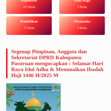
Kepolisian
Olah Raga
411 Berita
9 Berita
Pendidikan
Wirausaha
15 Berita
9 Berita
Segenap Pimpinan, Anggota dan
Sekretariat DPRD Kabupaten
Pasuruan mengucapkan : Selamat Hari
Raya Idul Adha & Menunaikan Ibadah
Haji 1446 H/2025 M