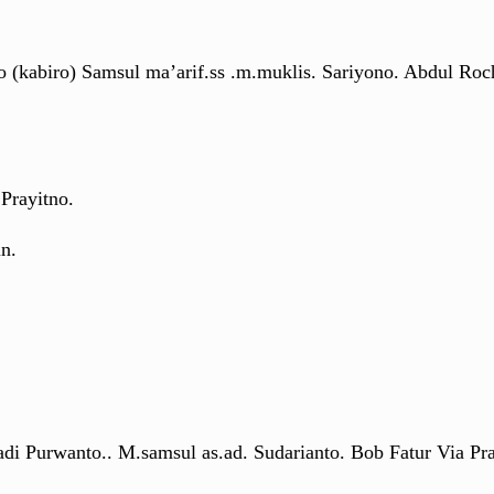
 (kabiro) Samsul ma’arif.ss .m.muklis. Sariyono. Abdul Ro
Prayitno.
n.
i Purwanto.. M.samsul as.ad. Sudarianto. Bob Fatur Via Pr