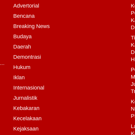
Advertorial
K
P
Bencana
K
Breaking News
D
Budaya
T
K
Daerah
D
Demontrasi
H
Hukum
P
M
Iklan
J
Internasional
T
Jurnalistik
K
Kebakaran
N
P
Kecelakaan
L
Kejaksaan
K