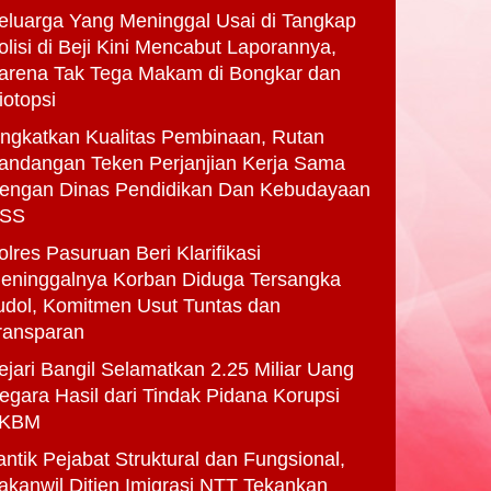
eluarga Yang Meninggal Usai di Tangkap
olisi di Beji Kini Mencabut Laporannya,
arena Tak Tega Makam di Bongkar dan
iotopsi
ingkatkan Kualitas Pembinaan, Rutan
andangan Teken Perjanjian Kerja Sama
engan Dinas Pendidikan Dan Kebudayaan
SS
olres Pasuruan Beri Klarifikasi
eninggalnya Korban Diduga Tersangka
udol, Komitmen Usut Tuntas dan
ransparan
ejari Bangil Selamatkan 2.25 Miliar Uang
egara Hasil dari Tindak Pidana Korupsi
KBM
antik Pejabat Struktural dan Fungsional,
akanwil Ditjen Imigrasi NTT Tekankan