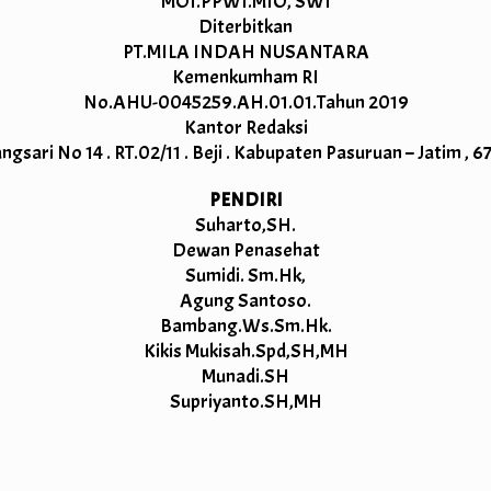
MOI.PPWI.MIO, SWI
Diterbitkan
PT.MILA INDAH NUSANTARA
Kemenkumham RI
No.AHU-0045259.AH.01.01.Tahun 2019
Kantor Redaksi
angsari No 14 . RT.02/11 . Beji . Kabupaten Pasuruan – Jatim , 6
PENDIRI
Suharto,SH.
Dewan Penasehat
Sumidi. Sm.Hk,
Agung Santoso.
Bambang.Ws.Sm.Hk.
Kikis Mukisah.Spd,SH,MH
Munadi.SH
Supriyanto.SH,MH