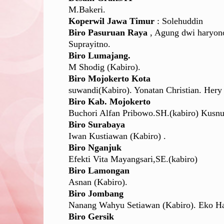
M.Bakeri.
Koperwil Jawa Timur
: Solehuddin
Biro Pasuruan Raya
, Agung dwi haryono
Suprayitno.
Biro Lumajang.
M Shodig (Kabiro).
Biro Mojokerto Kota
suwandi(Kabiro). Yonatan Christian. Hery 
Biro Kab. Mojokerto
Buchori Alfan Pribowo.SH.(kabiro) Kusnu
Biro Surabaya
Iwan Kustiawan (Kabiro) .
Biro Nganjuk
Efekti Vita Mayangsari,SE.(kabiro)
Biro Lamongan
Asnan (Kabiro).
Biro Jombang
Nanang Wahyu Setiawan (Kabiro). Eko Had
Biro Gersik