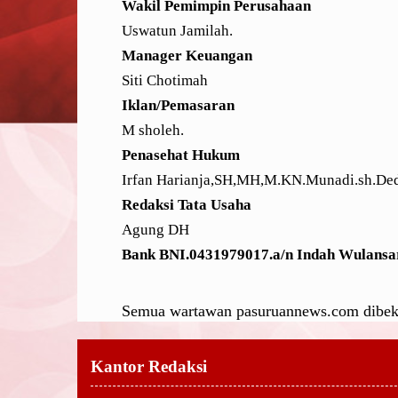
Wakil Pemimpin Perusahaan
Uswatun Jamilah.
Manager Keuangan
Siti Chotimah
Iklan/Pemasaran
M sholeh.
Penasehat Hukum
Irfan Harianja,SH,MH,M.KN.Munadi.sh.De
Redaksi Tata Usaha
Agung DH
Bank BNI.0431979017.a/n Indah Wulansa
Semua wartawan pasuruannews.com dibekal
Kantor Redaksi