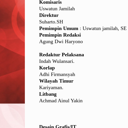
Komisaris
Uswatun Jamilah
Direktur
Suharto.SH
Pemimpin Umum
: Uswatun jamilah, SE
Pemimpin Redaksi
Agung Dwi Haryono
Redaktur Pelaksana
Indah Wulansari.
Korlap
Adhi Firmansyah
Wilayah Timur
Kariyaman.
Litbang
Achmad Ainul Yakin
Desain Grafis/IT