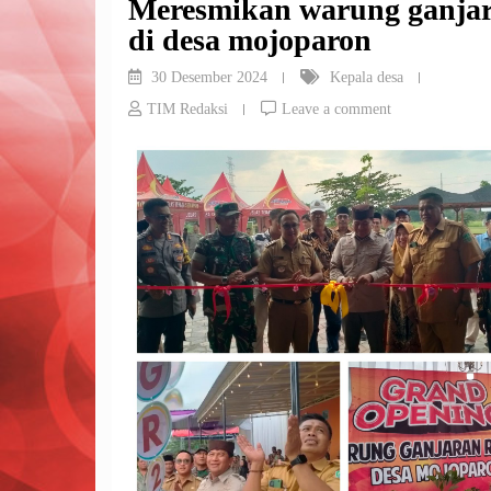
Meresmikan warung ganja
di desa mojoparon
30 Desember 2024
Kepala desa
TIM Redaksi
Leave a comment