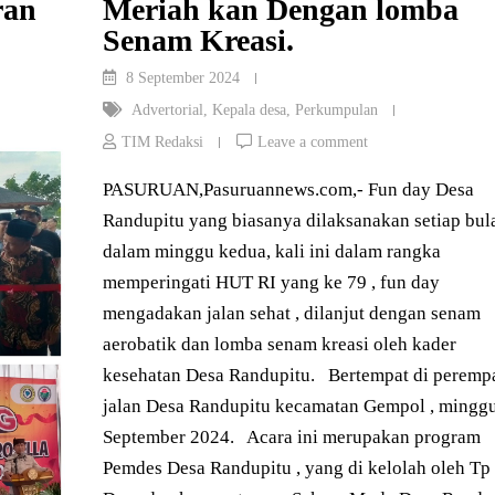
ran
Meriah kan Dengan lomba
Senam Kreasi.
8 September 2024
Advertorial
,
Kepala desa
,
Perkumpulan
TIM Redaksi
Leave a comment
PASURUAN,Pasuruannews.com,- Fun day Desa
Randupitu yang biasanya dilaksanakan setiap bul
dalam minggu kedua, kali ini dalam rangka
memperingati HUT RI yang ke 79 , fun day
mengadakan jalan sehat , dilanjut dengan senam
aerobatik dan lomba senam kreasi oleh kader
kesehatan Desa Randupitu. Bertempat di peremp
jalan Desa Randupitu kecamatan Gempol , mingg
September 2024. Acara ini merupakan program
Pemdes Desa Randupitu , yang di kelolah oleh T