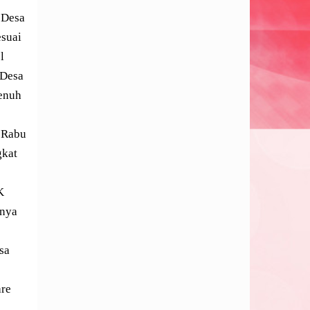
 Desa
suai
l
 Desa
enuh
. Rabu
gkat
K
snya
sa
are