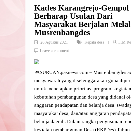
Kades Karangrejo-Gempol
Berharap Usulan Dari
Masyarakat Berjalan Melal
Musrenbangdes
26 Agustus 2021
Kepala desa
TIM Re
Leave a comment
PASURUAN.pasnews.com – Musrenbangdes a
musyawarah yang diselenggarakan guna dipe
untuk menetapkan prioritas, program, kegiatan
kebutuhan pembangunan desa yang didanai ol
anggaran pendapatan dan belanja desa, swada
masyarakat desa, dan/atau anggaran pendapat
belanja daerah. Dalam rangka penyusunan ren
kegiatan pembangunan Desa (RKPDes) Tahun