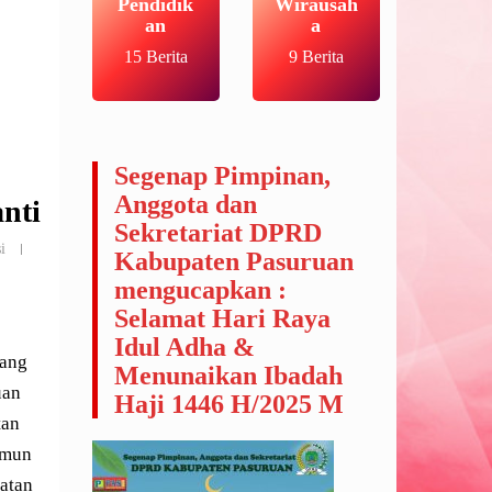
Pendidik
Wirausah
an
a
15 Berita
9 Berita
Segenap Pimpinan,
Anggota dan
nti
Sekretariat DPRD
i
Kabupaten Pasuruan
mengucapkan :
Selamat Hari Raya
Idul Adha &
yang
Menunaikan Ibadah
uan
Haji 1446 H/2025 M
tan
umun
iatan