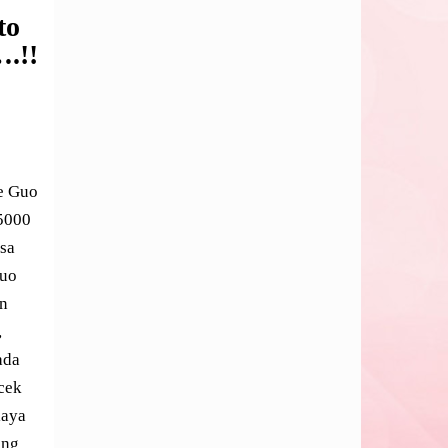
to
.!!
e Guo
 5000
isa
Guo
an
,
ada
cek
iaya
ung