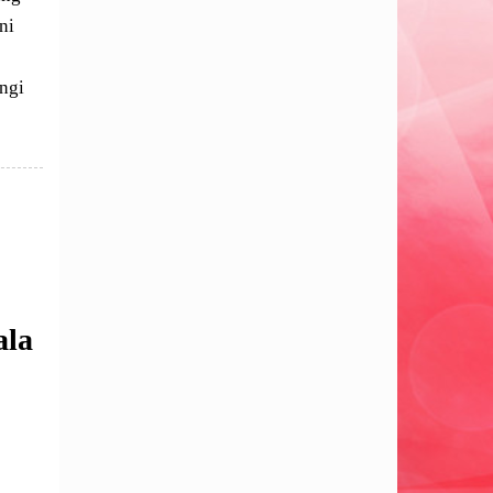
ni
ngi
ala