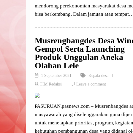
mendorong perekonomian masyarakat desa m
bisa berkembang, Dalam jamuan atau tempat
Musrengbangdes Desa Win
Gempol Serta Launching
Produk Unggulan Aneka
Olahan Lele
1 September 2021
Kepala desa
TIM Redaksi
Leave a comment
PASURUAN.pasnews.com – Musrenbangdes a
musyawarah yang diselenggarakan guna dipe
untuk menetapkan prioritas, program, kegiatan
kebutuhan pembangunan desa yang didanai ol