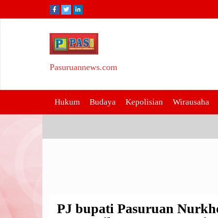
Skip
to
content
Pasuruannews.com
Kategori:
Kepala de
Hukum
Budaya
Kepolisian
Wirausaha
PJ bupati Pasuruan Nurkho