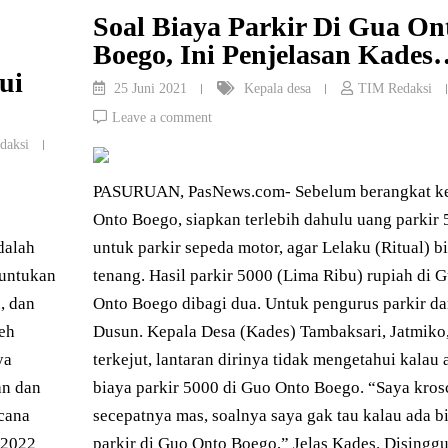
Soal Biaya Parkir Di Gua On
Boego, Ini Penjelasan Kades…
ui
25 Juni 2021
Kepala desa
TIM Redaksi
Leave a comment
daksi
PASURUAN, PasNews.com- Sebelum berangkat k
Onto Boego, siapkan terlebih dahulu uang parkir
dalah
untuk parkir sepeda motor, agar Lelaku (Ritual) b
runtukan
tenang. Hasil parkir 5000 (Lima Ribu) rupiah di 
, dan
Onto Boego dibagi dua. Untuk pengurus parkir d
eh
Dusun. Kepala Desa (Kades) Tambaksari, Jatmiko
ya
terkejut, lantaran dirinya tidak mengetahui kalau 
an dan
biaya parkir 5000 di Guo Onto Boego. “Saya kros
cana
secepatnya mas, soalnya saya gak tau kalau ada b
 2022
parkir di Guo Onto Boego,” Jelas Kades. Disingg