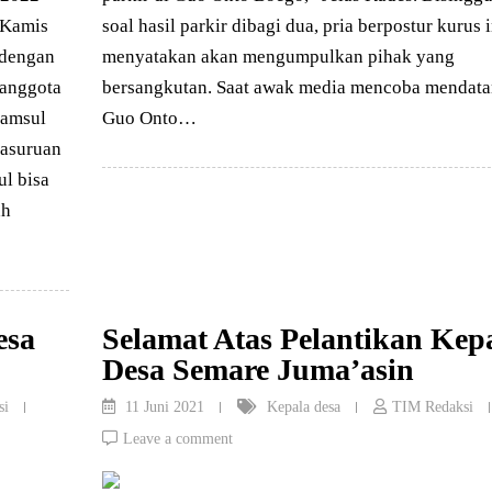
 Kamis
soal hasil parkir dibagi dua, pria berpostur kurus i
 dengan
menyatakan akan mengumpulkan pihak yang
 anggota
bersangkutan. Saat awak media mencoba mendata
Samsul
Guo Onto…
Pasuruan
l bisa
ah
esa
Selamat Atas Pelantikan Kep
Desa Semare Juma’asin
si
11 Juni 2021
Kepala desa
TIM Redaksi
Leave a comment