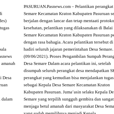
PASURUAN.Pasnews.com – Pelantikan perangkat
di
Semare Kecamatan Kraton Kabupaten Pasuruan se
des)
berjalan dengan lancar dan tetap mentaati protoko
tugas
kesehatan, pelantikan yang dilaksanakan di Balai
Semare Kecamatan Kraton Kabupaten Pasuruan p
dengan rasa bahagia. Acara pelantikan tersebut di
pala
hadiri seluruh jajaran pemerintahan Desa Semare
Pasnews
(09/06/2021). Proses Pengambilan Sumpah Peran
n amanah
Desa Semare Dalam acara pelantikan ini, setelah
disumpah seluruh perangkat desa mendapatkan S
di Desa
perangkat yang kemudian bisa menjalankan tuga
ruan
sebagai Kepala Desa Semare Kecamatan Kraton
Kabupaten Pasuruan. Juma’asin selaku Kepala De
i dalam
Semare yang terpilih sungguh gembira dan sangat
menjaga betul amanah dari masyarakat Desa Sem
yang sudah memilihnya menjadi Kepala…