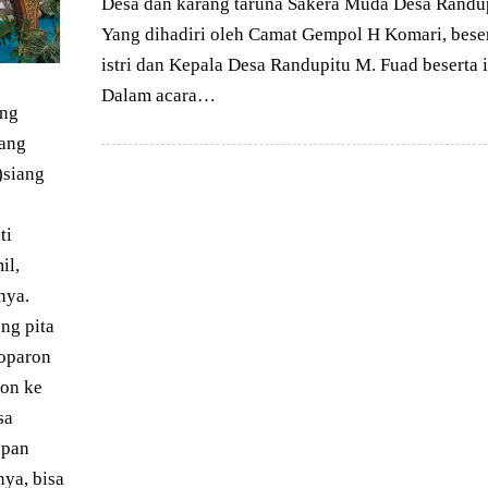
Desa dan karang taruna Sakera Muda Desa Randup
Yang dihadiri oleh Camat Gempol H Komari, bese
istri dan Kepala Desa Randupitu M. Fuad beserta i
Dalam acara…
ung
bang
)siang
ti
il,
nya.
ng pita
joparon
lon ke
sa
epan
nya, bisa