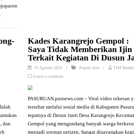
ojoparon
…
ong-
Kades Karangrejo Gempol :
Saya Tidak Memberikan Ijin
Terkait Kegiatan Di Dusun Ja
31 Agustus 2021
Kepala desa
TIM Redaks
Leave a comment
PASURUAN.pasnews.com – Viral video orkesan 
dalah
tersebar melalui sosial media di Kabupaten Pasur
runtukan
tepatnya di Dusun Janti Desa Karangrejo Kecama
, dan
Gempol yang mengundang banyak warga berker
eh
menjadi sorotan netizen. Sangat disayangkan keg