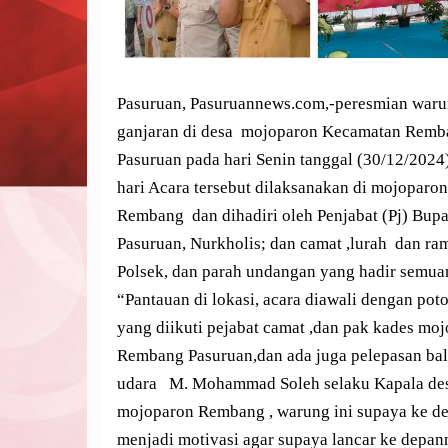
Pasuruan, Pasuruannews.com,-peresmian war
ganjaran di desa mojoparon Kecamatan Rem
Pasuruan pada hari Senin tanggal (30/12/2024
hari Acara tersebut dilaksanakan di mojoparon
Rembang dan dihadiri oleh Penjabat (Pj) Bupa
Pasuruan, Nurkholis; dan camat ,lurah dan ram
Polsek, dan parah undangan yang hadir semua
“Pantauan di lokasi, acara diawali dengan poto
yang diikuti pejabat camat ,dan pak kades mo
Rembang Pasuruan,dan ada juga pelepasan ba
udara M. Mohammad Soleh selaku Kapala de
mojoparon Rembang , warung ini supaya ke d
menjadi motivasi agar supaya lancar ke depan