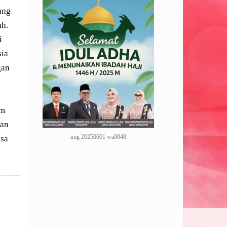
ang
ah.
i
ia
gan
am
aan
img 20250601 wa0048
esa