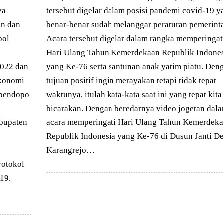
ya
tersebut digelar dalam posisi pandemi covid-19 y
an dan
benar-benar sudah melanggar peraturan pemerint
pol
Acara tersebut digelar dalam rangka memperingat
Hari Ulang Tahun Kemerdekaan Republik Indones
2022 dan
yang Ke-76 serta santunan anak yatim piatu. Den
ekonomi
tujuan positif ingin merayakan tetapi tidak tepat
 pendopo
waktunya, itulah kata-kata saat ini yang tepat kita
bicarakan. Dengan beredarnya video jogetan dal
bupaten
acara memperingati Hari Ulang Tahun Kemerdek
Republik Indonesia yang Ke-76 di Dusun Janti D
Karangrejo…
rotokol
19.