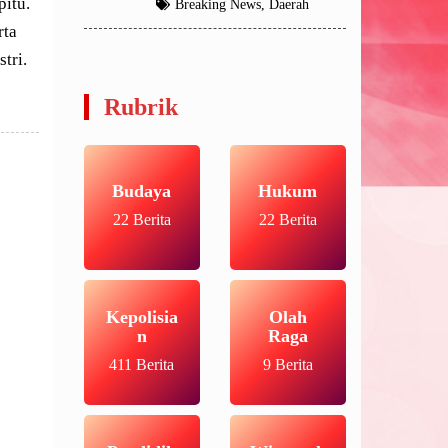
itu.
Breaking News
,
Daerah
rta
stri.
Rubrik
Budaya
Hukum
22 Berita
22 Berita
Kepolisia
Olah
n
Raga
411 Berita
9 Berita