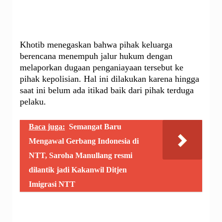
Khotib menegaskan bahwa pihak keluarga
berencana menempuh jalur hukum dengan
melaporkan dugaan penganiayaan tersebut ke
pihak kepolisian. Hal ini dilakukan karena hingga
saat ini belum ada itikad baik dari pihak terduga
pelaku.
Baca juga:
Semangat Baru
Mengawal Gerbang Indonesia di
NTT, Saroha Manullang resmi
dilantik jadi Kakanwil Ditjen
Imigrasi NTT