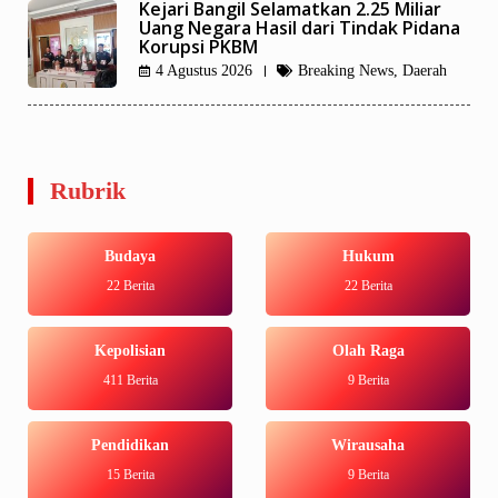
Kejari Bangil Selamatkan 2.25 Miliar
Uang Negara Hasil dari Tindak Pidana
Korupsi PKBM
4 Agustus 2026
Breaking News
,
Daerah
Rubrik
Budaya
Hukum
22 Berita
22 Berita
Kepolisian
Olah Raga
411 Berita
9 Berita
Pendidikan
Wirausaha
15 Berita
9 Berita