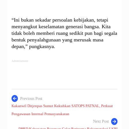
“Ini bukan sekadar persoalan kebijakan, tetapi
menyangkut keselamatan generasi bangsa. Kita
tidak boleh memberi ruang sedikit pun bagi segala
bentuk penyalahgunaan yang merusak masa
depan,” pungkasnya.
Advertisement
Previous Post
Kakanwil Ditjenpas Sumut Kukuhkan SATOPS PATNAL, Perkuat
Navigasi
Pengawasan Internal Pemasyarakatan
pos
Next Post
DPRD Kabupaten Pasuruan Gelar Paripurna Rekomendasi LKPJ