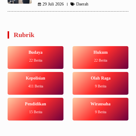
29 Juli 2026
Daerah
Rubrik
Budaya
Hukum
22 Berita
22 Berita
Kepolisian
Olah Raga
411 Berita
9 Berita
Pendidikan
Wirausaha
15 Berita
9 Berita