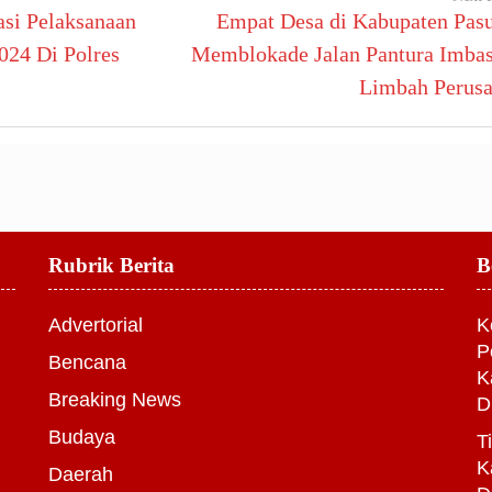
asi Pelaksanaan
Empat Desa di Kabupaten Pas
024 Di Polres
Memblokade Jalan Pantura Imbas
Limbah Perus
Rubrik Berita
B
Advertorial
K
P
Bencana
K
Breaking News
D
Budaya
T
K
Daerah