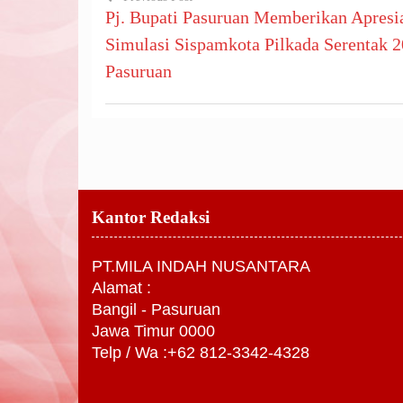
Pj. Bupati Pasuruan Memberikan Apresi
Navigasi
Simulasi Sispamkota Pilkada Serentak 2
pos
Pasuruan
Kantor Redaksi
PT.MILA INDAH NUSANTARA
Alamat :
Bangil - Pasuruan
Jawa Timur 0000
Telp / Wa :+62 812-3342-4328