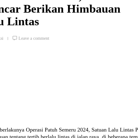
encar Berikan Himbauan
u Lintas
si
Leave a comment
lakunya Operasi Patuh Semeru 2024, Satuan Lalu Lintas P
n tentang tertib berlalu lintas di jalan raya, di beberapa tem