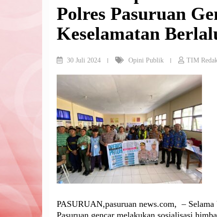
Polres Pasuruan G
Keselamatan Berlal
30 Juli 2024
Opini Publik
TIM Redak
PASURUAN,pasuruan news.com, – Selama ber
Pasuruan gencar melakukan sosialisasi himbaua