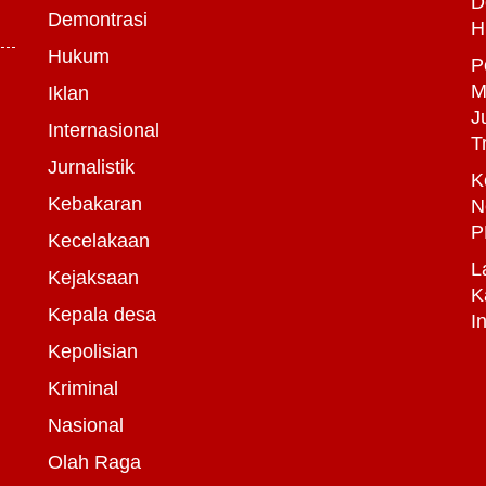
D
Demontrasi
H
Hukum
P
M
Iklan
J
Internasional
T
Jurnalistik
K
Kebakaran
N
P
Kecelakaan
L
Kejaksaan
K
Kepala desa
I
Kepolisian
Kriminal
Nasional
Olah Raga