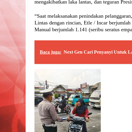
mengakibatkan laka lantas, dan teguran Presis
“Saat melaksanakan penindakan pelanggaran, 
Lintas dengan rincian, Etle / Incar berjumlah
Manual berjumlah 1.141 (seribu seratus empa
Baca juga:
Next Gen Cari Penyanyi Untuk L