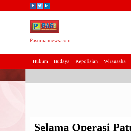
Skip
to
content
Pasuruannews.com
Selama Operasi Patuh S
Berikan Himbauan Kese
Hukum
Budaya
Kepolisian
Wirausaha
Selama Operasi Pat