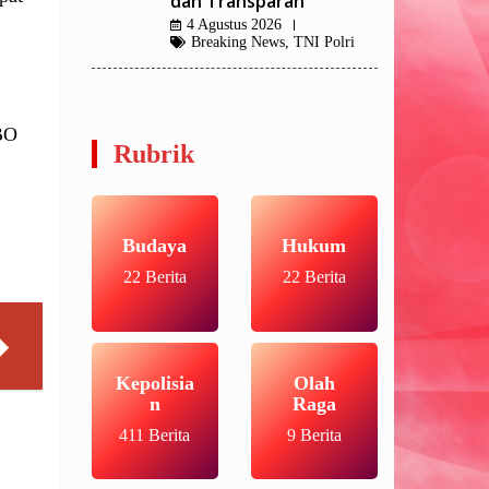
dan Transparan
4 Agustus 2026
Breaking News
,
TNI Polri
KBO
Rubrik
Budaya
Hukum
22 Berita
22 Berita
Kepolisia
Olah
n
Raga
411 Berita
9 Berita