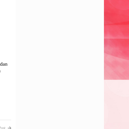
 dan
a
Post