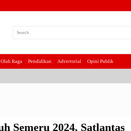
emeru 2024, Satlantas Polres
lamatan Berlalu Lintas
Olah Raga
Pendidikan
Advertorial
Opini Publik
uh Semeru 2024, Satlantas