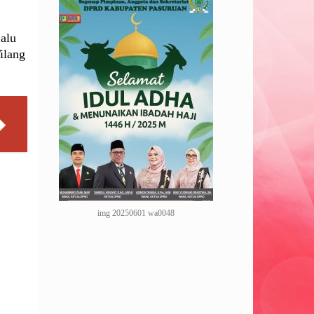
Lalu
ilang
img 20250601 wa0048