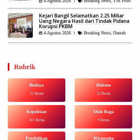
4 Agustus 2026
Breaking News
,
TNI Polri
Kejari Bangil Selamatkan 2.25 Miliar
Uang Negara Hasil dari Tindak Pidana
Korupsi PKBM
4 Agustus 2026
Breaking News
,
Daerah
Rubrik
Budaya
Hukum
22 Berita
22 Berita
Kepolisian
Olah Raga
411 Berita
9 Berita
Pendidikan
Wirausaha