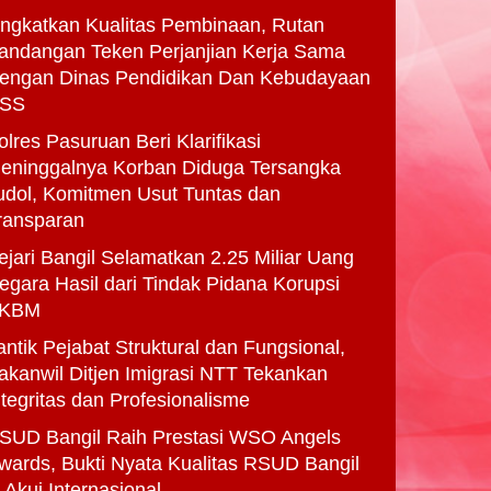
ingkatkan Kualitas Pembinaan, Rutan
andangan Teken Perjanjian Kerja Sama
engan Dinas Pendidikan Dan Kebudayaan
SS
olres Pasuruan Beri Klarifikasi
eninggalnya Korban Diduga Tersangka
udol, Komitmen Usut Tuntas dan
ransparan
ejari Bangil Selamatkan 2.25 Miliar Uang
egara Hasil dari Tindak Pidana Korupsi
KBM
antik Pejabat Struktural dan Fungsional,
akanwil Ditjen Imigrasi NTT Tekankan
ntegritas dan Profesionalisme
SUD Bangil Raih Prestasi WSO Angels
wards, Bukti Nyata Kualitas RSUD Bangil
i Akui Internasional