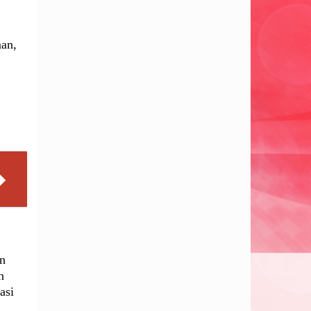
man,
an
n
asi