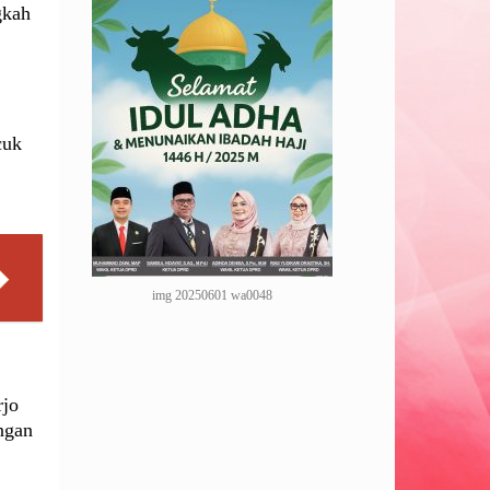
gkah
cuk
img 20250601 wa0048
rjo
ngan