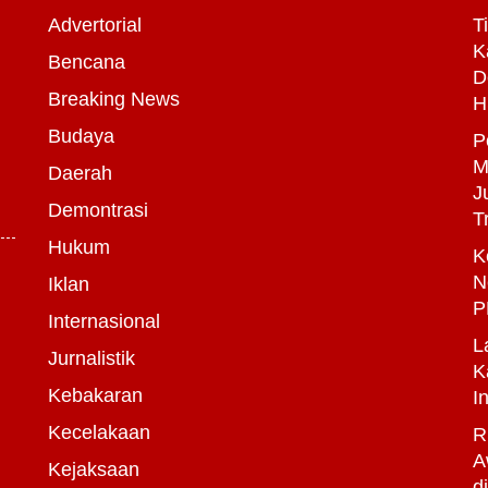
Advertorial
T
K
Bencana
D
Breaking News
H
Budaya
P
M
Daerah
J
Demontrasi
T
Hukum
K
N
Iklan
P
Internasional
L
Jurnalistik
K
Kebakaran
I
Kecelakaan
R
A
Kejaksaan
d