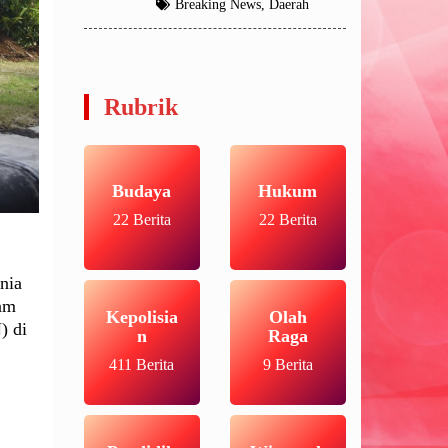
Breaking News
,
Daerah
Rubrik
Budaya
Hukum
22 Berita
22 Berita
nia
ram
Kepolisia
Olah
) di
n
Raga
411 Berita
9 Berita