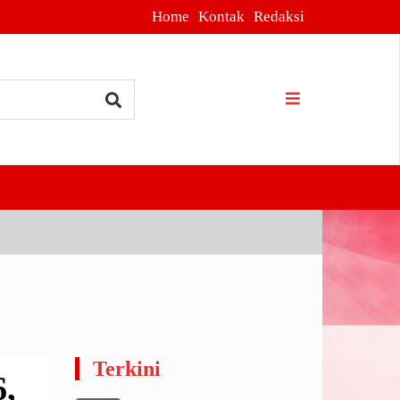
Home
Kontak
Redaksi
kab Sidoarjo
Terkini
6,