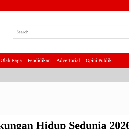
ngan Hidup Sedunia 2026, Pem
oarjo Asri
Olah Raga
Pendidikan
Advertorial
Opini Publik
gkungan Hidup Sedunia 202