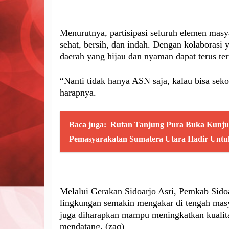
Menurutnya, partisipasi seluruh elemen mas
sehat, bersih, dan indah. Dengan kolaborasi y
daerah yang hijau dan nyaman dapat terus te
“Nanti tidak hanya ASN saja, kalau bisa seko
harapnya.
Baca juga:
Rutan Tanjung Pura Buka Kunjung
Pemasyarakatan Sumatera Utara Hadir Unt
Melalui Gerakan Sidoarjo Asri, Pemkab Sid
lingkungan semakin mengakar di tengah masy
juga diharapkan mampu meningkatkan kualita
mendatang. (zaq)