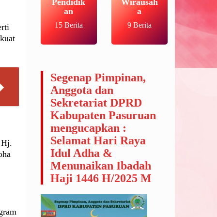
Pendidik
Wirausah
an
a
15 Berita
9 Berita
rti
kuat
Segenap Pimpinan,
Anggota dan
Sekretariat DPRD
Kabupaten Pasuruan
mengucapkan :
Selamat Hari Raya
 Hj.
Idul Adha &
oha
Menunaikan Ibadah
Haji 1446 H/2025 M
ogram