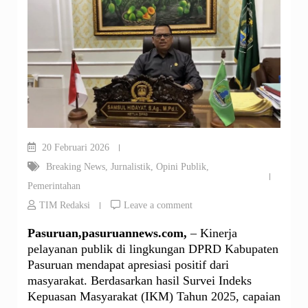
20 Februari 2026
Breaking News
,
Jurnalistik
,
Opini Publik
,
Pemerintahan
TIM Redaksi
Leave a comment
Pasuruan,pasuruannews.com,
– Kinerja
pelayanan publik di lingkungan DPRD Kabupaten
Pasuruan mendapat apresiasi positif dari
masyarakat. Berdasarkan hasil Survei Indeks
Kepuasan Masyarakat (IKM) Tahun 2025, capaian