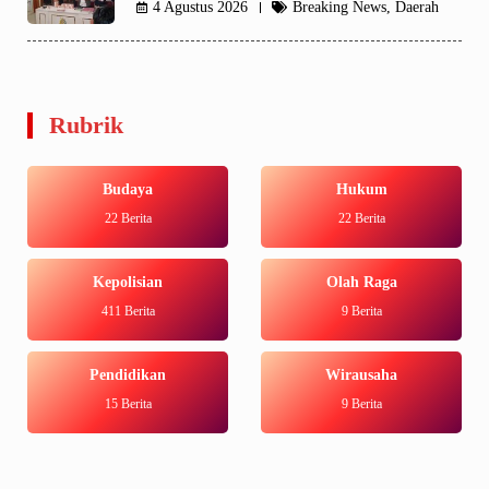
4 Agustus 2026
Breaking News
,
Daerah
Rubrik
Budaya
Hukum
22 Berita
22 Berita
Kepolisian
Olah Raga
411 Berita
9 Berita
Pendidikan
Wirausaha
15 Berita
9 Berita