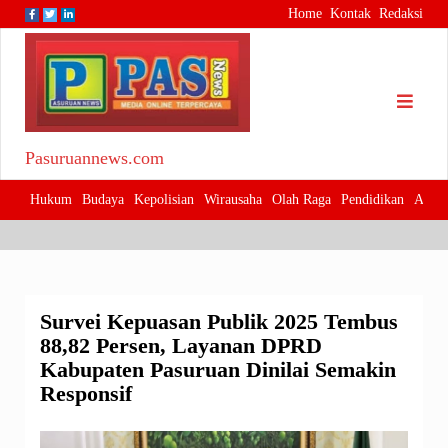
Skip
Home
Kontak
Redaksi
to
content
Survei Kepuasan Publik 2025 Tembus
88,82 Persen, Layanan DPRD Kabupaten
Pasuruannews.com
Pasuruan Dinilai Semakin Responsif
Hukum
Budaya
Kepolisian
Wirausaha
Olah Raga
Pendidikan
Adver
Survei Kepuasan Publik 2025 Tembus
88,82 Persen, Layanan DPRD
Kabupaten Pasuruan Dinilai Semakin
Responsif