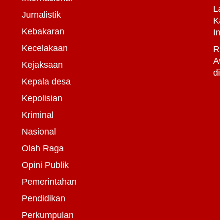
L
Jurnalistik
K
Kebakaran
I
Kecelakaan
R
A
Kejaksaan
d
Kepala desa
Kepolisian
Kriminal
Nasional
Olah Raga
Opini Publik
Pemerintahan
Pendidikan
Perkumpulan