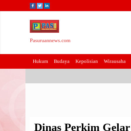
Skip
to
content
Pasuruannews.com
Dinas Perkim Gelar Sos
Hukum
Budaya
Kepolisian
Wirausaha
Dinas Perkim Gelar 