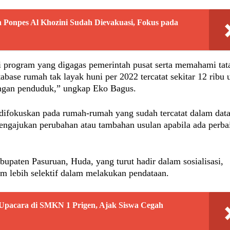
Ponpes Al Khozini Sudah Dievakuasi, Fokus pada
 program yang digagas pemerintah pusat serta memahami tat
tabase rumah tak layak huni per 2022 tercatat sekitar 12 ribu u
angan penduduk,” ungkap Eko Bagus.
difokuskan pada rumah-rumah yang sudah tercatat dalam dat
engajukan perubahan atau tambahan usulan apabila ada perba
paten Pasuruan, Huda, yang turut hadir dalam sosialisasi,
m lebih selektif dalam melakukan pendataan.
Upacara di SMKN 1 Prigen, Ajak Siswa Cegah