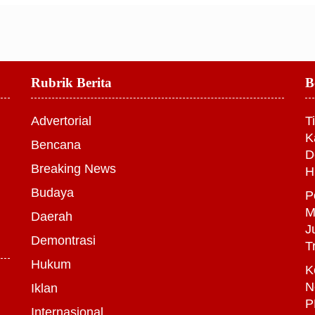
Rubrik Berita
B
Advertorial
T
K
Bencana
D
Breaking News
H
Budaya
P
M
Daerah
J
Demontrasi
T
Hukum
K
N
Iklan
P
Internasional