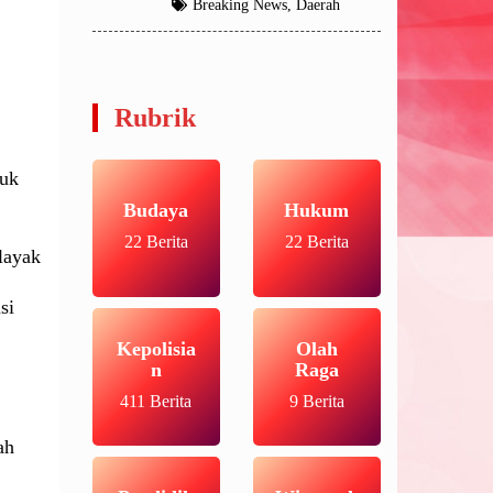
Breaking News
,
Daerah
Rubrik
suk
Budaya
Hukum
22 Berita
22 Berita
layak
si
Kepolisia
Olah
n
Raga
411 Berita
9 Berita
ah