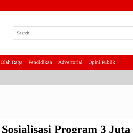
ialisasi Program 3 Juta Ruma
Olah Raga
Pendidikan
Advertorial
Opini Publik
Sosialisasi Program 3 Juta