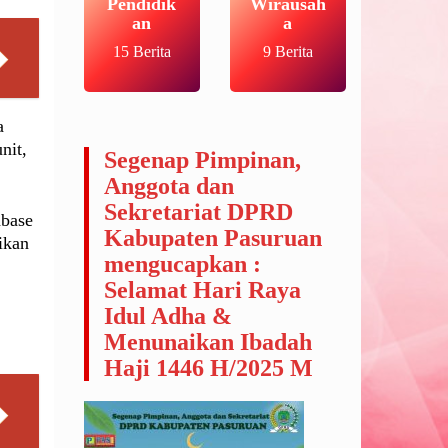
Pendidik
Wirausah
an
a
15 Berita
9 Berita
a
nit,
Segenap Pimpinan,
Anggota dan
Sekretariat DPRD
abase
Kabupaten Pasuruan
ikan
mengucapkan :
Selamat Hari Raya
Idul Adha &
Menunaikan Ibadah
Haji 1446 H/2025 M