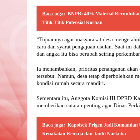
Baca juga:
BNPB: 40% Material Reruntuhan 
Titik-Titik Potensial Korban
“Tujuannya agar masyarakat desa mengetahui
cara dan syarat pengajuan usulan. Saat ini da
dan angka itu bisa berubah seiring perkemb
Ia menambahkan, prioritas penanganan akan 
tersebut. Namun, desa tetap diperbolehkan m
kondisi rumah secara mandiri.
Sementara itu, Anggota Komisi III DPRD Kabu
memberikan catatan penting agar Dinas Perki
Baca juga:
Kapolsek Prigen Jadi Komandan 
Kenakalan Remaja dan Jauhi Narkoba