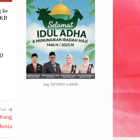
g ke
 PKB
g)
img 20250601 wa0048
Post
Orang
Dunia