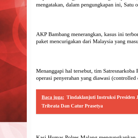
mengatakan, dalam pengungkapan ini, Satu or
AKP Bambang menerangkan, kasus ini terbon
paket mencurigakan dari Malaysia yang mas
Menanggapi hal tersebut, tim Satresnarkoba
operasi penyerahan yang diawasi (controlled
Baca juga:
Tindaklanjuti Instruksi Presiden
Tribrata Dan Catur Prasetya
Kasi Humas Polres Malang mengungkapkan, pa