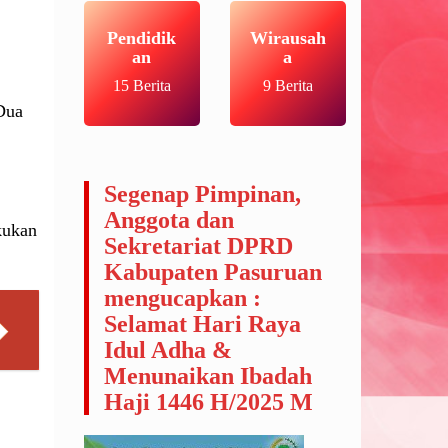
Pendidik
Wirausah
an
a
15 Berita
9 Berita
Dua
Segenap Pimpinan,
Anggota dan
kukan
Sekretariat DPRD
Kabupaten Pasuruan
mengucapkan :
Selamat Hari Raya
Idul Adha &
Menunaikan Ibadah
Haji 1446 H/2025 M