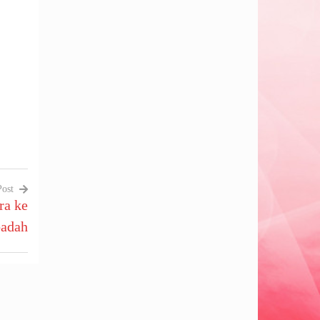
Post
ra ke
badah