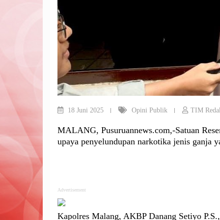
18 Juni 2025
Opini Publik
TIM Reda
MALANG, Pusuruannews.com,-Satuan Reserse
upaya penyelundupan narkotika jenis ganja y
Advertisement
Kapolres Malang, AKBP Danang Setiyo P.S.