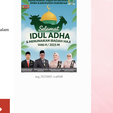
dalam
img 20250601 wa0048