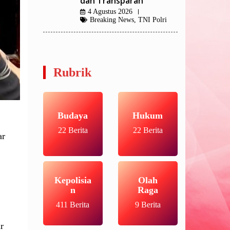
dan Transparan
4 Agustus 2026
Breaking News
,
TNI Polri
Rubrik
Budaya
Hukum
22 Berita
22 Berita
ar
Kepolisia
Olah
n
Raga
411 Berita
9 Berita
r