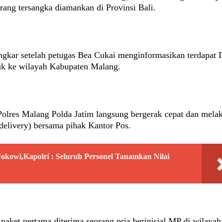
ang tersangka diamankan di Provinsi Bali.
gkar setelah petugas Bea Cukai menginformasikan terdapat 
uk ke wilayah Kabupaten Malang.
 Polres Malang Polda Jatim langsung bergerak cepat dan mela
 delivery) bersama pihak Kantor Pos.
 Jokowi,Kapolri : Seluruh Personel Tanamkan Nilai
ket pertama diterima seorang pria berinisial MP di wilayah