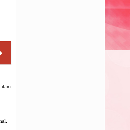
dalam
nal.